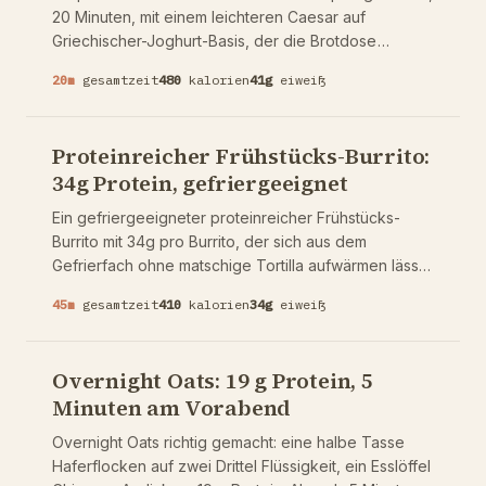
20 Minuten, mit einem leichteren Caesar auf
Griechischer-Joghurt-Basis, der die Brotdose
übersteht, ohne durchzuweichen.
20
m
gesamtzeit
480
kalorien
41
g
eiweiß
Proteinreicher Frühstücks-Burrito:
34g Protein, gefriergeeignet
Ein gefriergeeigneter proteinreicher Frühstücks-
Burrito mit 34g pro Burrito, der sich aus dem
Gefrierfach ohne matschige Tortilla aufwärmen lässt.
45 Minuten ergeben sechs Stück.
45
m
gesamtzeit
410
kalorien
34
g
eiweiß
Overnight Oats: 19 g Protein, 5
Minuten am Vorabend
Overnight Oats richtig gemacht: eine halbe Tasse
Haferflocken auf zwei Drittel Flüssigkeit, ein Esslöffel