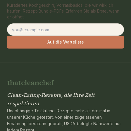
Kuratiertes Kochgeschirr, Vorratsbasics, die wir wirklich
kaufen, Rezept-Bundle-PDFs. Erfahren Sie als Erste, wann
er öffnet.
E-Mail-Adresse
Auf die Warteliste
thatcleanchef
Clean-Eating-Rezepte, die Ihre Zeit
respektieren
Unabhängige Testküche. Rezepte mehr als dreimal in
unserer Küche getestet, von einer zugelassenen
Ernährungsberaterin geprüft, USDA-belegte Nährwerte auf
jedem Rezept.