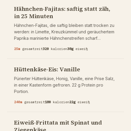
werden lässt.
Hähnchen-Fajitas: saftig statt zäh,
in 25 Minuten
Hähnchen-Fajitas, die saftig bleiben statt trocken zu
werden: in Limette, Kreuzkümmel und geräuchertem
Paprika marinierte Hähnchenstreifen scharf
angebraten, dazu Paprika und Zwiebeln, die Farbe
25
m
gesamtzeit
320
kalorien
38
g
eiweiß
bekommen statt zu dämpfen. 38 g Protein pro
Portion, von Natur aus glutenfrei. Warum die Pfanne
heiß und nicht voll sein muss und wie man Fleisch
Hüttenkäse-Eis: Vanille
und Gemüse getrennt brät.
Pürierter Hüttenkäse, Honig, Vanille, eine Prise Salz,
in einer Kastenform gefroren. 22 g Protein pro
Portion.
240
m
gesamtzeit
180
kalorien
22
g
eiweiß
Eiweiß-Frittata mit Spinat und
Ziegenkäse