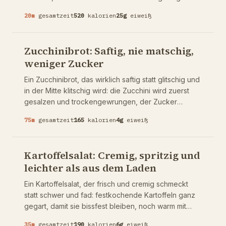
Protein, 20 Minuten, endlos variierbar.
20
m
gesamtzeit
520
kalorien
25
g
eiweiß
Zucchinibrot: Saftig, nie matschig,
weniger Zucker
Ein Zucchinibrot, das wirklich saftig statt glitschig und
in der Mitte klitschig wird: die Zucchini wird zuerst
gesalzen und trockengewrungen, der Zucker
zurückgenommen, damit die warmen Gewürze
75
m
gesamtzeit
165
kalorien
4
g
eiweiß
tragen, und das Brot langsam gebacken, damit die
Mitte durchbäckt. Eine Schüssel, eine Form, und es
lässt sich hervorragend einfrieren.
Kartoffelsalat: Cremig, spritzig und
leichter als aus dem Laden
Ein Kartoffelsalat, der frisch und cremig schmeckt
statt schwer und fad: festkochende Kartoffeln ganz
gegart, damit sie bissfest bleiben, noch warm mit
Essig gewürzt, damit der Geschmack bis in den Kern
35
m
gesamtzeit
190
kalorien
6
g
eiweiß