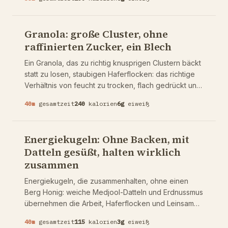
zieht, dann in einem leichten Dressing aus
griechischem Joghurt und Senf angemacht, das die
meiste Mayonnaise weglässt. Hält beim Grillen durch,
Granola: große Cluster, ohne
wird nach einer Stunde im Kühlschrank besser, und
raffinierten Zucker, ein Blech
dreht sich um zwei Schritte, die fast jeder
überspringt.
Ein Granola, das zu richtig knusprigen Clustern bäckt
statt zu losen, staubigen Haferflocken: das richtige
Verhältnis von feucht zu trocken, flach gedrückt und
in Ruhe gelassen, langsam bei niedriger Hitze
40
m
gesamtzeit
240
kalorien
6
g
eiweiß
gebacken und dann vollständig auf dem Blech
ausgekühlt, bevor man es zerbricht. Von Natur aus
mit Ahornsirup gesüßt, vegan und endlos wandelbar.
Energiekugeln: Ohne Backen, mit
Die zwei Griffe, die große Cluster machen, und
Datteln gesüßt, halten wirklich
warum Umrühren der Feind der Knusprigkeit ist.
zusammen
Energiekugeln, die zusammenhalten, ohne einen
Berg Honig: weiche Medjool-Datteln und Erdnussmus
übernehmen die Arbeit, Haferflocken und Leinsamen
geben Struktur, dunkle Schokolade wird zum Schluss
40
m
gesamtzeit
115
kalorien
3
g
eiweiß
untergehoben. Von Natur aus gesüßt, vegan, in 15