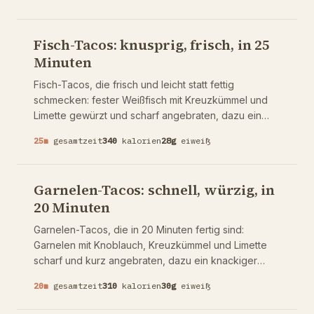
Fisch-Tacos: knusprig, frisch, in 25
Minuten
Fisch-Tacos, die frisch und leicht statt fettig
schmecken: fester Weißfisch mit Kreuzkümmel und
Limette gewürzt und scharf angebraten, dazu ein
knackiger Krautsalat und eine cremige Joghurt-
25
m
gesamtzeit
340
kalorien
28
g
eiweiß
Limetten-Sauce statt schwerer Mayo. 28 g Protein
pro Portion. Warum der Fisch trocken getupft und die
Pfanne heiß sein muss und wie der Krautsalat den
Garnelen-Tacos: schnell, würzig, in
Biss liefert.
20 Minuten
Garnelen-Tacos, die in 20 Minuten fertig sind:
Garnelen mit Knoblauch, Kreuzkümmel und Limette
scharf und kurz angebraten, dazu ein knackiger
Krautsalat und eine Chipotle-Joghurt-Sauce. 30 g
20
m
gesamtzeit
310
kalorien
30
g
eiweiß
Protein pro Portion. Warum Garnelen nur zwei
Minuten brauchen und wie man sie nicht gummiartig