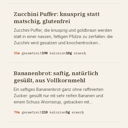
weiter andicken. Eine zerdrückte Banane süßt ohne
zugesetzten Zucker. Von Natur aus vegetarisch und
Zucchini Puffer: knusprig statt
ballaststoffreich, in fünf Minuten fertig. Das richtige
matschig, glutenfrei
Verhältnis von Haferflocken zu Flüssigkeit und der
eine Schritt, der Porridge vor dem Pappigwerden
Zucchini Puffer, die knusprig und goldbraun werden
bewahrt.
statt in einer nassen, fettigen Pfütze zu zerfallen: die
Zucchini wird gesalzen und knochentrocken
ausgewrungen, mit Ei, Mandelmehl und Parmesan
35
m
gesamtzeit
190
kalorien
10
g
eiweiß
gebunden und in einer dünnen Schicht Olivenöl
gebraten. Von Natur aus vegetarisch, glutenfrei und
low carb. Der eine Schritt, den fast alle überspringen
Bananenbrot: saftig, natürlich
und der sie vor dem Matschigwerden bewahrt.
gesüßt, aus Vollkornmehl
Ein saftiges Bananenbrot ganz ohne raffinierten
Zucker: gesüßt nur mit sehr reifen Bananen und
einem Schuss Ahornsirup, gebacken mit
Vollkornmehl und Olivenöl statt Butter. Von Natur aus
70
m
gesamtzeit
210
kalorien
5
g
eiweiß
vegetarisch und milchfrei. Warum die Bananen richtig
überreif sein müssen und wie der Laib in der Mitte
durchbäckt, ohne oben zu verbrennen.