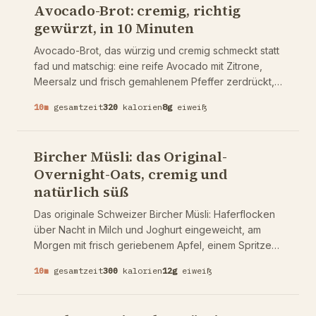
Avocado-Brot: cremig, richtig
gewürzt, in 10 Minuten
Avocado-Brot, das würzig und cremig schmeckt statt
fad und matschig: eine reife Avocado mit Zitrone,
Meersalz und frisch gemahlenem Pfeffer zerdrückt,
auf kräftig geröstetem Sauerteigbrot, dazu ein
10
m
gesamtzeit
320
kalorien
8
g
eiweiß
Schuss Olivenöl und nach Wunsch ein Ei oder
Tomaten obendrauf. Von Natur aus vegetarisch,
ballaststoffreich, in 10 Minuten fertig. Warum das Brot
Bircher Müsli: das Original-
durch und durch knusprig sein muss und wie man die
Overnight-Oats, cremig und
Avocado richtig abschmeckt, statt sie nur zu
natürlich süß
zerdrücken.
Das originale Schweizer Bircher Müsli: Haferflocken
über Nacht in Milch und Joghurt eingeweicht, am
Morgen mit frisch geriebenem Apfel, einem Spritzer
Zitrone, gerösteten Nüssen und etwas Zimt
10
m
gesamtzeit
300
kalorien
12
g
eiweiß
vermengt. Von Natur aus durch das Obst gesüßt,
ballaststoffreich und perfekt zum Vorbereiten. Warum
der geriebene Apfel erst zum Schluss dazukommt