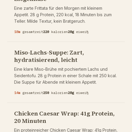
Eine zarte Frittata für den Morgen mit kleinem
Appetit. 28 g Protein, 220 kcal, 18 Minuten bis zum
Teller. Milde Textur, kein Bratgeruch.
18
m
gesamtzeit
220
kalorien
28
g
eiweiß
Miso-Lachs-Suppe: Zart,
hydratisierend, leicht
Eine klare Miso-Brühe mit pochiertem Lachs und
Seidentofu. 28 g Protein in einer Schale mit 250 kcal.
Die Suppe für Abende mit kleinem Appetit.
14
m
gesamtzeit
250
kalorien
28
g
eiweiß
Chicken Caesar Wrap: 41g Protein,
20 Minuten
Ein proteinreicher Chicken Caesar Wrap: 41g Protein,