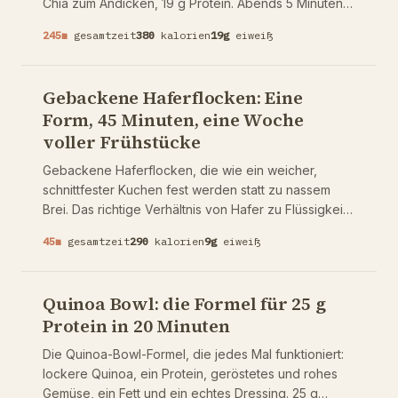
Chia zum Andicken, 19 g Protein. Abends 5 Minuten,
morgens um 7 kalt löffeln.
245
m
gesamtzeit
380
kalorien
19
g
eiweiß
Gebackene Haferflocken: Eine
Form, 45 Minuten, eine Woche
voller Frühstücke
Gebackene Haferflocken, die wie ein weicher,
schnittfester Kuchen fest werden statt zu nassem
Brei. Das richtige Verhältnis von Hafer zu Flüssigkeit,
eine Puddingbasis und 35 Minuten Backzeit. 45
45
m
gesamtzeit
290
kalorien
9
g
eiweiß
Minuten, ergibt 6 Stücke, je 9g Protein.
Quinoa Bowl: die Formel für 25 g
Protein in 20 Minuten
Die Quinoa-Bowl-Formel, die jedes Mal funktioniert:
lockere Quinoa, ein Protein, geröstetes und rohes
Gemüse, ein Fett und ein echtes Dressing. 25 g