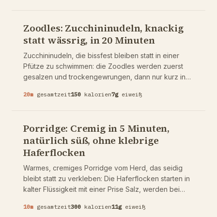
Minuten plus Kühlzeit. Warum die Datteln die Süße
liefern und die 20 Minuten im Kühlschrank vor dem
Zoodles: Zucchininudeln, knackig
Rollen nicht optional sind.
statt wässrig, in 20 Minuten
Zucchininudeln, die bissfest bleiben statt in einer
Pfütze zu schwimmen: die Zoodles werden zuerst
gesalzen und trockengewrungen, dann nur kurz in
Knoblauchöl geschwenkt und mit Zitrone, Parmesan
20
m
gesamtzeit
150
kalorien
7
g
eiweiß
und Basilikum abgeschmeckt. Von Natur aus low
carb, glutenfrei und vegetarisch, in 20 Minuten fertig.
Der eine Schritt, der Zoodles vor dem
Porridge: Cremig in 5 Minuten,
Wässrigwerden bewahrt, und warum man sie nie zu
natürlich süß, ohne klebrige
Tode kocht.
Haferflocken
Warmes, cremiges Porridge vom Herd, das seidig
bleibt statt zu verkleben: Die Haferflocken starten in
kalter Flüssigkeit mit einer Prise Salz, werden bei
sanfter Hitze gerührt und kurz vor dem fertigen
10
m
gesamtzeit
300
kalorien
11
g
eiweiß
Aussehen vom Herd genommen, weil sie ohne Hitze