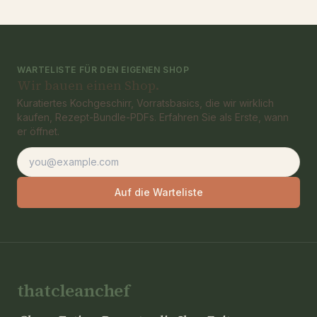
WARTELISTE FÜR DEN EIGENEN SHOP
Wir bauen einen Shop.
Kuratiertes Kochgeschirr, Vorratsbasics, die wir wirklich
kaufen, Rezept-Bundle-PDFs. Erfahren Sie als Erste, wann
er öffnet.
E-Mail-Adresse
Auf die Warteliste
thatcleanchef