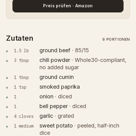
Preis prüfen · Amazon
Zutaten
6 PORTIONEN
ground beef
·
85/15
1.5 lb
chili powder
·
Whole30-compliant,
3 tbsp
no added sugar
ground cumin
1 tbsp
smoked paprika
1 tsp
onion
·
diced
1
bell pepper
·
diced
1
garlic
·
grated
4 cloves
sweet potato
·
peeled, half-inch
1 medium
dice