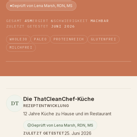
Geprüft von Lena Marsh, RDN, MS
GESAMT
45M
ERGIBT
6
SCHWIERIGKEIT
MACHBAR
ZULETZT GETESTET
JUNI 2026
WHOLE30
PALEO
PROTEINREICH
GLUTENFREI
MILCHFREI
Die ThatCleanChef-Küche
DT
REZEPTENTWICKLUNG
12 Jahre Küche zu Hause und im Restaurant
Geprüft von
Lena Marsh
,
RDN, MS
25. Juni 2026
ZULETZT GETESTET