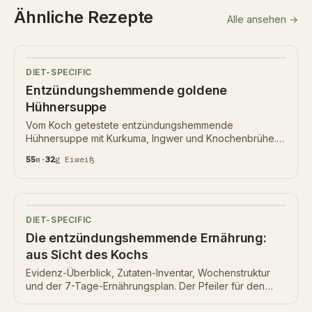
Ähnliche Rezepte
Alle ansehen →
DIET-SPECIFIC
Entzündungshemmende goldene
Hühnersuppe
Vom Koch getestete entzündungshemmende
Hühnersuppe mit Kurkuma, Ingwer und Knochenbrühe.
55 Min, 32 g Eiweiß, Nährwertkarte unten.
55
m
·
32
g
Eiweiß
DIET-SPECIFIC
Die entzündungshemmende Ernährung:
aus Sicht des Kochs
Evidenz-Überblick, Zutaten-Inventar, Wochenstruktur
und der 7-Tage-Ernährungsplan. Der Pfeiler für den
Bereich entzündungshemmende Ernährung.