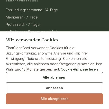
ERNÄHRUNGSPLÄNE
Entzündungshemmend · 14 Tage
Mediterran · 7 Tage
Proteinreich · 7 Tage
Vollständiges Rezeptverzeichnis
Wir verwenden Cookies
ZUTATEN
ThatCleanChef verwendet Cookies für die
Sitzungskontinuität, anonyme Analyse und (mit Ihrer
Gemüse
Einwilligung) Reichweitenmessung. Sie können alle
Proteine
akzeptieren, alle ablehnen oder Kategorien auswählen. Ihre
Wahl wird 13 Monate gespeichert.
Cookie-Richtlinie lesen
.
Vorrat & Öle
A–Z-Verzeichnis
Alle ablehnen
Anpassen
UNTERNEHMEN
Alle akzeptieren
Über die Küche
Das Team