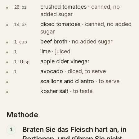
crushed tomatoes
·
canned, no
28 oz
added sugar
diced tomatoes
·
canned, no added
14 oz
sugar
beef broth
·
no added sugar
1 cup
lime
·
juiced
1
apple cider vinegar
1 tbsp
avocado
·
diced, to serve
1
scallions and cilantro
·
to serve
kosher salt
·
to taste
Methode
Braten Sie das Fleisch hart an, in
1
Portionen, und rühren Sie nicht