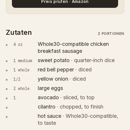
Preis prüfen · Amazon
Zutaten
2 PORTIONEN
Whole30-compatible chicken
4 oz
breakfast sausage
sweet potato
·
quarter-inch dice
1 medium
red bell pepper
·
diced
1 whole
yellow onion
·
diced
1/2
large eggs
2 whole
avocado
·
sliced, to top
1
cilantro
·
chopped, to finish
hot sauce
·
Whole30-compatible,
to taste