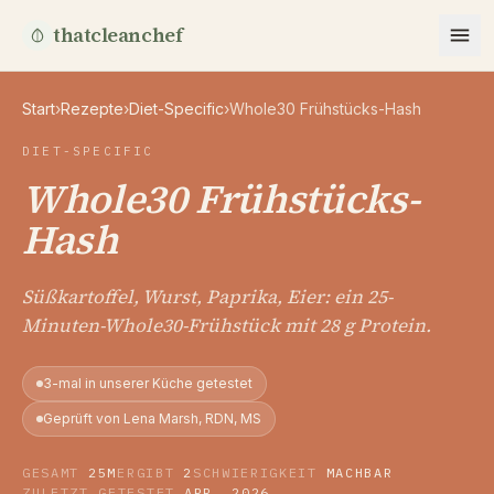
thatcleanchef
Start
›
Rezepte
›
Diet-Specific
›
Whole30 Frühstücks-Hash
DIET-SPECIFIC
Whole30 Frühstücks-
Hash
Süßkartoffel, Wurst, Paprika, Eier: ein 25-
Minuten-Whole30-Frühstück mit 28 g Protein.
3-mal in unserer Küche getestet
Geprüft von Lena Marsh, RDN, MS
GESAMT
25M
ERGIBT
2
SCHWIERIGKEIT
MACHBAR
ZULETZT GETESTET
APR. 2026