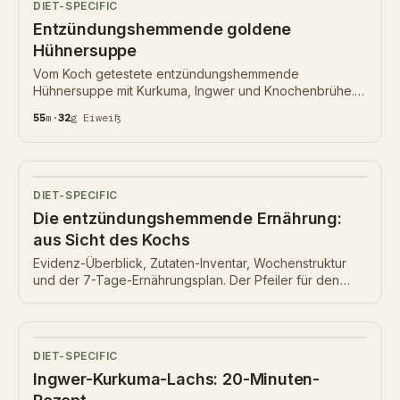
DIET-SPECIFIC
Entzündungshemmende goldene
Hühnersuppe
Vom Koch getestete entzündungshemmende
Hühnersuppe mit Kurkuma, Ingwer und Knochenbrühe.
55 Min, 32 g Eiweiß, Nährwertkarte unten.
55
m
·
32
g
Eiweiß
DIET-SPECIFIC
Die entzündungshemmende Ernährung:
aus Sicht des Kochs
Evidenz-Überblick, Zutaten-Inventar, Wochenstruktur
und der 7-Tage-Ernährungsplan. Der Pfeiler für den
Bereich entzündungshemmende Ernährung.
DIET-SPECIFIC
Ingwer-Kurkuma-Lachs: 20-Minuten-