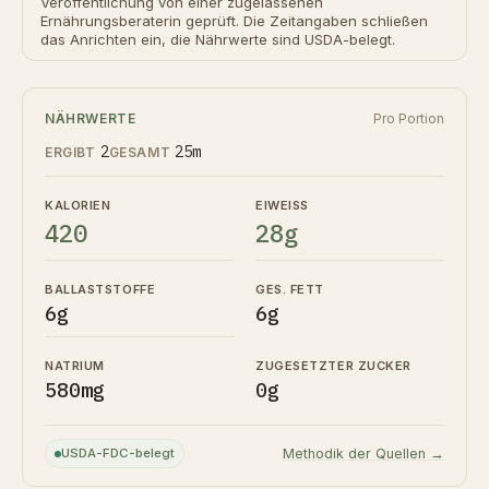
Veröffentlichung von einer zugelassenen
Ernährungsberaterin geprüft. Die Zeitangaben schließen
das Anrichten ein, die Nährwerte sind USDA-belegt.
NÄHRWERTE
Pro Portion
2
25m
ERGIBT
GESAMT
KALORIEN
EIWEISS
420
28g
BALLASTSTOFFE
GES. FETT
6g
6g
NATRIUM
ZUGESETZTER ZUCKER
580mg
0g
USDA-FDC-belegt
Methodik der Quellen →