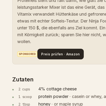
Proteineis steht und fällt damit, wie glatt Si
leistungsstarker Mixer ist das eine Gerät, das
Vitamix verwandelt Hüttenkäse und gefrorenes
etwas mit echter Softeis-Textur. Der Ninja Fo
unter 150 $, die ebenfalls ans Ziel kommt. Ein 
mit Körnigkeit zurück; sparen Sie hier nicht
wollen.
Preis prüfen · Amazon
SPONSORED
Zutaten
4% cottage cheese
2 cups
protein powder
·
casein or whey, 
1 scoop
honey
·
or maple syrup
2 tbsp