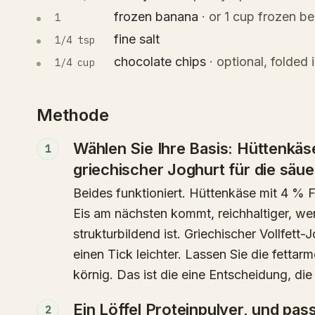
frozen banana
·
or 1 cup frozen be
1
fine salt
1/4 tsp
chocolate chips
·
optional, folded 
1/4 cup
Methode
Wählen Sie Ihre Basis: Hüttenkäse
1
griechischer Joghurt für die säue
Beides funktioniert. Hüttenkäse mit 4 % 
Eis am nächsten kommt, reichhaltiger, weni
strukturbildend ist. Griechischer Vollfett
einen Tick leichter. Lassen Sie die fettar
körnig. Das ist die eine Entscheidung, die 
Ein Löffel Proteinpulver, und pas
2