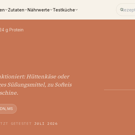
Rezept
ken
Zutaten
Nährwerte
Testküche
24 g Protein
nktioniert: Hüttenkäse oder
ges Süßungsmittel, zu Softeis
schine.
RDN, MS
ETZT GETESTET
JULI 2026