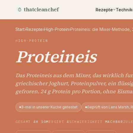
thatcleanchef
Rezepte
Techni
Start
›
Rezepte
›
High-Protein
›
Proteineis: die Mixer-Methode, 
HIGH-PROTEIN
Proteineis
Das Proteineis aus dem Mixer, das wirklich fu
griechischer Joghurt, Proteinpulver, ein flüssi
gefroren. 24 g Protein pro Portion, ohne Eisma
3-mal in unserer Küche getestet
Geprüft von Lena Marsh, 
GESAMT
4H 10M
ERGIBT
4
SCHWIERIGKEIT
MACHBAR
ZUL