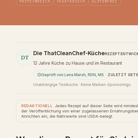
PROTEINREICH
VEGETARISCH
GLUTENFREI
Die ThatCleanChef-Küche
REZEPTENTWIC
DT
12 Jahre Küche zu Hause und im Restaurant
ZULETZT GET
Geprüft von
Lena Marsh
,
RDN, MS
Unabhängige Testküche · Keine Marken-Sponsorings.
Jedes Rezept auf dieser Seite wird mindes
REDAKTIONELL
der Veröffentlichung von einer zugelassenen Ernährungsber
Anrichten ein, die Nährwerte sind USDA-belegt.