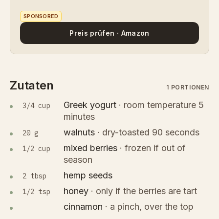
SPONSORED
Preis prüfen · Amazon
Zutaten
1 PORTIONEN
Greek yogurt
·
room temperature 5
3/4 cup
minutes
walnuts
·
dry-toasted 90 seconds
20 g
mixed berries
·
frozen if out of
1/2 cup
season
hemp seeds
2 tbsp
honey
·
only if the berries are tart
1/2 tsp
cinnamon
·
a pinch, over the top