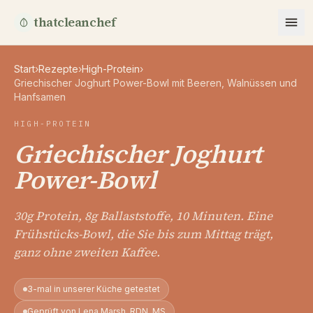
thatcleanchef
Start
›
Rezepte
›
High-Protein
›
Griechischer Joghurt Power-Bowl mit Beeren, Walnüssen und
Hanfsamen
HIGH-PROTEIN
Griechischer Joghurt
Power-Bowl
30g Protein, 8g Ballaststoffe, 10 Minuten. Eine
Frühstücks-Bowl, die Sie bis zum Mittag trägt,
ganz ohne zweiten Kaffee.
3-mal in unserer Küche getestet
Geprüft von Lena Marsh, RDN, MS