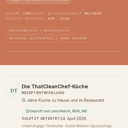
GESAMT
10M
ERGIBT
1
SCHWIERIGKEIT
MACHBAR
ZULETZT GETESTET
APR. 2026
PROTEINREICH
VEGETARISCH
OPTIONAL GLUTENFREI
OHNE KOCHEN
Die ThatCleanChef-Küche
DT
REZEPTENTWICKLUNG
12 Jahre Küche zu Hause und im Restaurant
Geprüft von
Lena Marsh
,
RDN, MS
24. April 2026
ZULETZT GETESTET
Unabhängige Testküche · Keine Marken-Sponsorings.