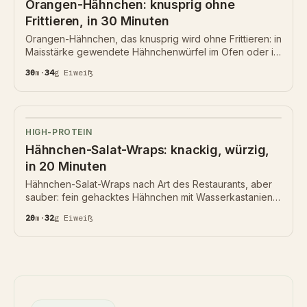
Orangen-Hähnchen: knusprig ohne
Frittieren, in 30 Minuten
Orangen-Hähnchen, das knusprig wird ohne Frittieren: in
Maisstärke gewendete Hähnchenwürfel im Ofen oder in
der Heißluftfritteuse goldbraun gebacken, dann in einer
30
m
·
34
g
Eiweiß
Sauce aus frischem Orangensaft, Ingwer und Knoblauch
glasiert. 34 g Protein pro Portion, viel weniger Zucker
als beim Lieferdienst. Warum frischer Orangensaft und
Abrieb den Unterschied machen.
HIGH-PROTEIN
Hähnchen-Salat-Wraps: knackig, würzig,
in 20 Minuten
Hähnchen-Salat-Wraps nach Art des Restaurants, aber
sauber: fein gehacktes Hähnchen mit Wasserkastanien,
Ingwer und Knoblauch scharf angebraten, mit Sojasauce
20
m
·
32
g
Eiweiß
und Reisessig abgeschmeckt und in knackige
Salatblätter gelöffelt. 32 g Protein pro Portion, von Natur
aus glutenfrei möglich. Warum Wasserkastanien den Biss
ausmachen und der Salat kalt bleiben muss.