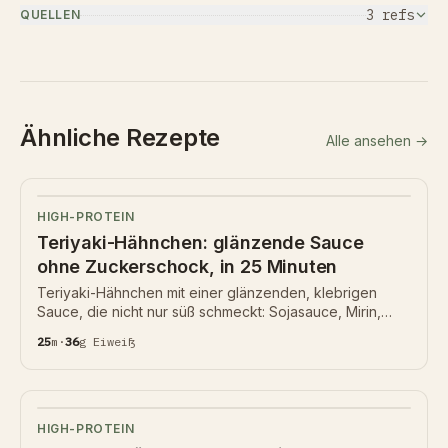
3
ref
s
QUELLEN
Ähnliche Rezepte
Alle ansehen →
HIGH-PROTEIN
Teriyaki-Hähnchen: glänzende Sauce
ohne Zuckerschock, in 25 Minuten
Teriyaki-Hähnchen mit einer glänzenden, klebrigen
Sauce, die nicht nur süß schmeckt: Sojasauce, Mirin,
frischer Ingwer und Knoblauch, mit nur einem Löffel
25
m
·
36
g
Eiweiß
Honig statt einer halben Tasse Zucker eingekocht. 36 g
Protein pro Portion. Warum man die Sauce separat
einkocht und das Hähnchen erst zum Schluss glasiert,
damit nichts anbrennt.
HIGH-PROTEIN