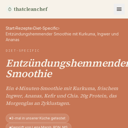
thatcleanchef
Start
›
Rezepte
›
Diet-Specific
›
Entzündungshemmender Smoothie mit Kurkuma, Ingwer und
Ananas
DIET-SPECIFIC
Entzündungshemmende
Smoothie
Ein 4-Minuten-Smoothie mit Kurkuma, frischem
Ingwer, Ananas, Kefir und Chia. 20g Protein, das
Morgenglas an Zyklustagen.
3-mal in unserer Küche getestet
Geprüft von Lena Marsh, RDN, MS