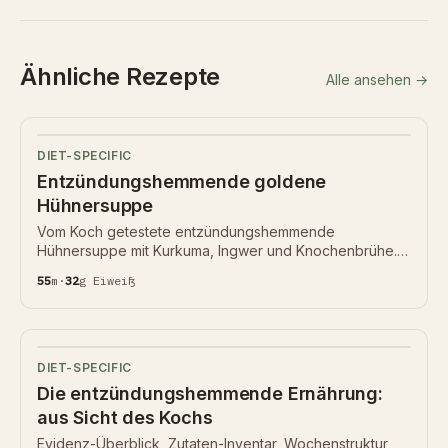
Ähnliche Rezepte
Alle ansehen →
DIET-SPECIFIC
Entzündungshemmende goldene
Hühnersuppe
Vom Koch getestete entzündungshemmende
Hühnersuppe mit Kurkuma, Ingwer und Knochenbrühe.
55 Min, 32 g Eiweiß, Nährwertkarte unten.
55
m
·
32
g
Eiweiß
DIET-SPECIFIC
Die entzündungshemmende Ernährung:
aus Sicht des Kochs
Evidenz-Überblick, Zutaten-Inventar, Wochenstruktur