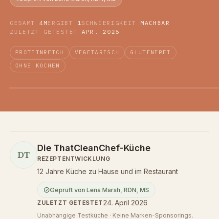
GESAMT
4M
ERGIBT
1
SCHWIERIGKEIT
MACHBAR
ZULETZT GETESTET
APR. 2026
PROTEINREICH
VEGETARISCH
GLUTENFREI
OHNE KOCHEN
Die ThatCleanChef-Küche
DT
REZEPTENTWICKLUNG
12 Jahre Küche zu Hause und im Restaurant
Geprüft von
Lena Marsh
,
RDN, MS
24. April 2026
ZULETZT GETESTET
Unabhängige Testküche · Keine Marken-Sponsorings.