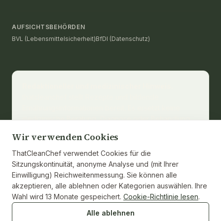
AUFSICHTSBEHÖRDEN
BVL (Lebensmittelsicherheit)
BfDI (Datenschutz)
Redaktioneller und medizinischer Hinweis.
thatcleanchef stellt Rezepte und bildende
Ernährungsinformationen bereit. Es ersetzt keine
medizinische Beratung, Diagnose oder Behandlung.
Wenden Sie sich für eine persönliche Beratung an
Wir verwenden Cookies
eine zugelassene Ernährungsberaterin oder eine
medizinische Fachkraft. Nährwerte werden aus den
ThatCleanChef verwendet Cookies für die
Zutaten berechnet und, wo zutreffend, gegen die
Sitzungskontinuität, anonyme Analyse und (mit Ihrer
USDA-FoodData-Central-Referenz belegt. Einzelne
Einwilligung) Reichweitenmessung. Sie können alle
Marken und Gewichte der Zutaten können
akzeptieren, alle ablehnen oder Kategorien auswählen. Ihre
abweichen.
Wahl wird 13 Monate gespeichert.
Cookie-Richtlinie lesen
.
Alle ablehnen