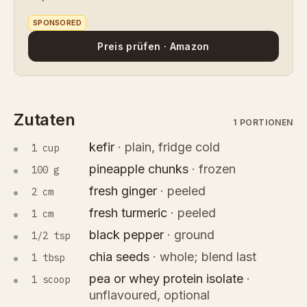
SPONSORED
Preis prüfen · Amazon
Zutaten
1 PORTIONEN
kefir
·
plain, fridge cold
1 cup
pineapple chunks
·
frozen
100 g
fresh ginger
·
peeled
2 cm
fresh turmeric
·
peeled
1 cm
black pepper
·
ground
1/2 tsp
chia seeds
·
whole; blend last
1 tbsp
pea or whey protein isolate
·
1 scoop
unflavoured, optional