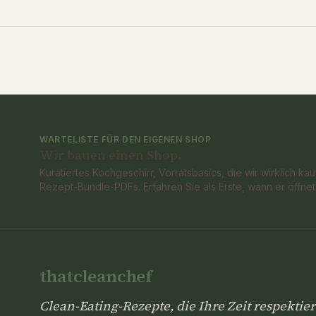
WARTELISTE FÜR DEN EIGENEN SHOP
Wir bauen einen Shop.
Kuratiertes Kochgeschirr, Vorratsbasics, die wir wirklich kau
Rezept-Bundle-PDFs. Erfahren Sie als Erste, wann er öffnet
thatcleanchef
Clean-Eating-Rezepte, die Ihre Zeit respektie