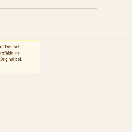
auf Deutsch
gfältig ins
riginal bei.