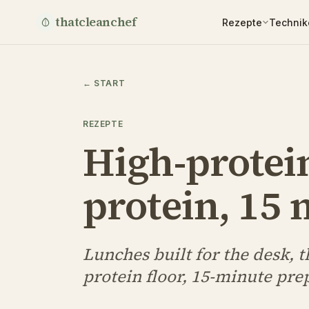
thatcleanchef
Rezepte
Techni
←
START
REZEPTE
High-protei
protein, 15 
Lunches built for the desk, t
protein floor, 15-minute pr