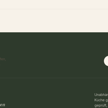
E
fen,
.
Unabhän
Küche g
ren
geprüft