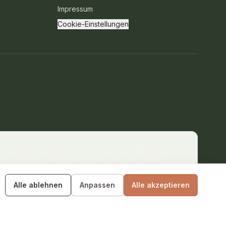
Impressum
Cookie-Einstellungen
s ersetzt keine medizinische Beratung, Diagnose oder
che Fachkraft. Nährwerte werden aus den Zutaten
taten können abweichen.
Alle ablehnen
Anpassen
Alle akzeptieren
SERVICE I
·
ISSUE NO. 01