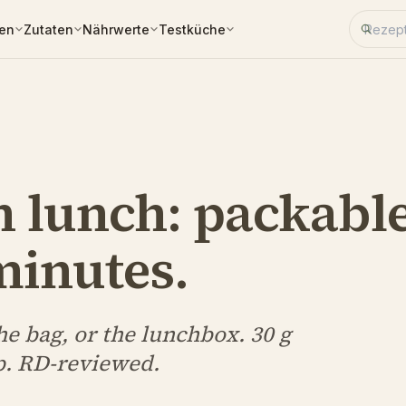
Rezept
ken
Zutaten
Nährwerte
Testküche
n lunch: packable
minutes.
he bag, or the lunchbox. 30 g
ep. RD-reviewed.